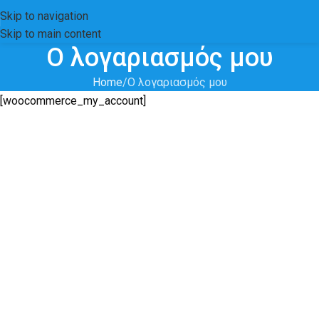
Skip to navigation
Skip to main content
Ο λογαριασμός μου
Home
Ο λογαριασμός μου
casino pay by mobile
[woocommerce_my_account]